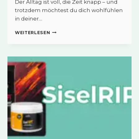
Der Alltag ist voll, die Zeit knapp – und
trotzdem möchtest du dich wohlfühlen
in deiner…
SISELEAN™
WEITERLESEN
WEIGHT
MANAGEMENT
SHAKE
–
SÄTTIGEND
&
ALLTAGSTAUGLICH