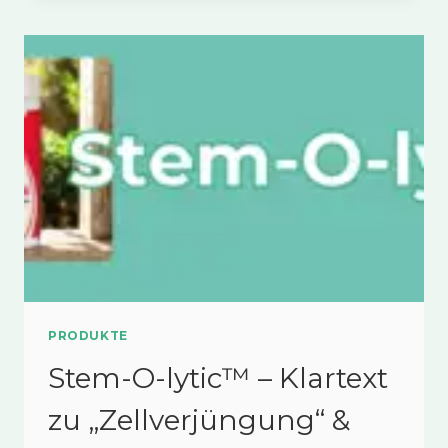
FÜR
MUSKELAUFBAU
&
REGENERATION
PRODUKTE
Stem-O-lytic™ – Klartext
zu „Zellverjüngung“ &