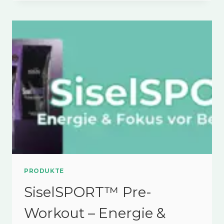
&
ICE™
–
THERMOGENES
GETRÄNK
IM
ÜBERBLICK
PRODUKTE
SiselSPORT™ Pre-
Workout – Energie &