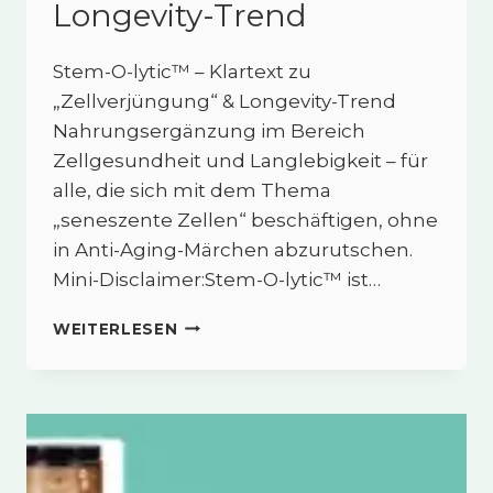
Longevity-Trend
Stem-O-lytic™ – Klartext zu
„Zellverjüngung“ & Longevity-Trend
Nahrungsergänzung im Bereich
Zellgesundheit und Langlebigkeit – für
alle, die sich mit dem Thema
„seneszente Zellen“ beschäftigen, ohne
in Anti-Aging-Märchen abzurutschen.
Mini-Disclaimer:Stem-O-lytic™ ist…
STEM-
WEITERLESEN
O-
LYTIC™
–
KLARTEXT
ZU
„ZELLVERJÜNGUNG“
&