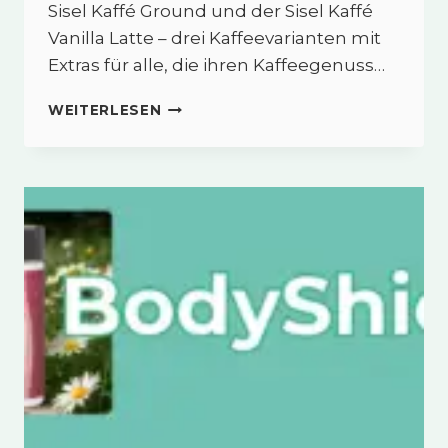
Sisel Kaffé Ground und der Sisel Kaffé
Vanilla Latte – drei Kaffeevarianten mit
Extras für alle, die ihren Kaffeegenuss…
LIFESTYLE-
WEITERLESEN
KAFFEES
VON
SISEL
–
GENUSS
TRIFFT
BEWUSSTEN
LIFESTYLE