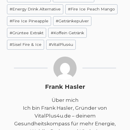
#
Energy Drink Alternative
#
Fire Ice Peach Mango
#
Fire Ice Pineapple
#
Getränkepulver
#
Grüntee Extrakt
#
Koffein Getränk
#
Sisel Fire & Ice
#
VitalPlus4u
Frank Hasler
Über mich
Ich bin Frank Hasler, Gründer von
VitalPlus4u.de – deinem
Gesundheitskompass für mehr Energie,