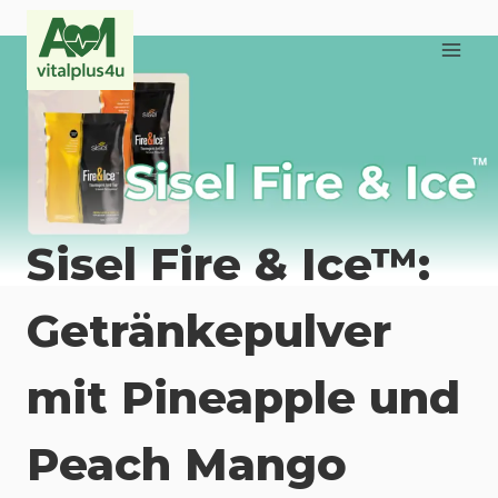
Zum
Inhalt
springen
Sisel Fire & Ice™:
Getränkepulver
mit Pineapple und
Peach Mango