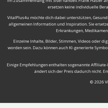
Im Zusammenhang mit Sisel handelt Frank Hasler al
ersetzen keine individuelle Ber
VitalPlus4u möchte dich dabei unterstützen, Gesundh
allgemeinen Information und Inspiration. Sie erse
Erkrankungen, Medikamenten
Einzelne Inhalte, Bilder, Stimmen, Videos oder dig
worden sein. Dazu können auch KI-generierte Symbolb
Einige Empfehlungen enthalten sogenannte Affiliate-L
ändert sich der Preis dadurch nicht. 
© 2026 Vi
Cookie Consent mit Real Cookie Banner