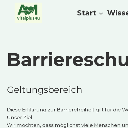
Zum
Inhalt
Start
Wiss
springen
Barrieresch
Geltungsbereich
Diese Erklärung zur Barrierefreiheit gilt für die 
Unser Ziel
Wir möchten, dass möglichst viele Menschen un