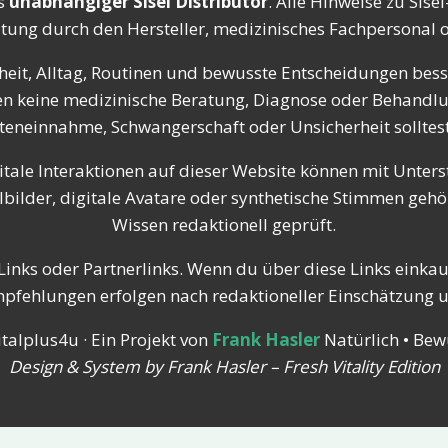
s
unabhängiger Sisel Distributor
. Alle Hinweise zu Sis
atung durch den Hersteller, medizinisches Fachpersonal od
eit, Alltag, Routinen und bewusste Entscheidungen besse
tzen keine medizinische Beratung, Diagnose oder Behandl
einnahme, Schwangerschaft oder Unsicherheit solltest 
itale Interaktionen auf dieser Website können mit Unterst
ilder, digitale Avatare oder synthetische Stimmen gehör
Wissen redaktionell geprüft.
inks oder Partnerlinks. Wenn du über diese Links einkaufs
Empfehlungen erfolgen nach redaktioneller Einschätzung 
talplus4u · Ein Projekt von
Frank Hasler
Natürlich • Bewu
Design & System by Frank Hasler – Fresh Vitality Edition