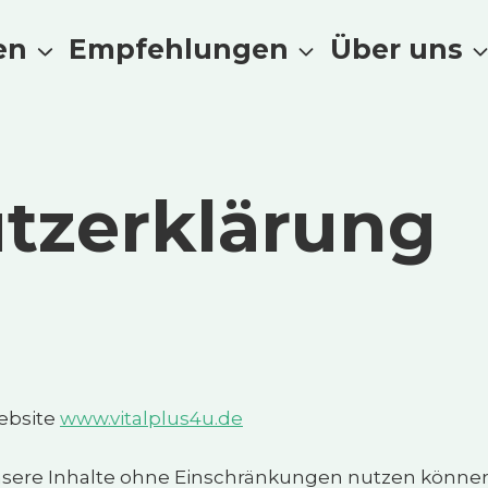
en
Empfehlungen
Über uns
utzerklärung
Website
www.vitalplus4u.de
sere Inhalte ohne Einschränkungen nutzen können.