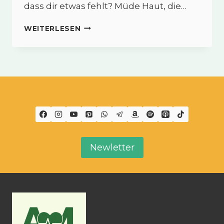
dass dir etwas fehlt? Müde Haut, die…
COLLAGEN
WEITERLESEN
B3™
–
SCHÖNHEIT,
KÖRPER
&
GEIST
IM
EINKLANG
Newletter