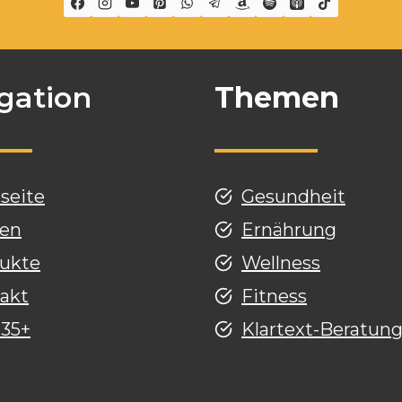
gation
Themen
tseite
Gesundheit
en
Ernährung
ukte
Wellness
akt
Fitness
 35+
Klartext-Beratun