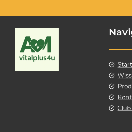
Navi
Star
Wiss
Prod
Kont
Club