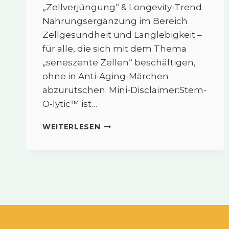
„Zellverjüngung“ & Longevity-Trend
Nahrungsergänzung im Bereich
Zellgesundheit und Langlebigkeit –
für alle, die sich mit dem Thema
„seneszente Zellen“ beschäftigen,
ohne in Anti-Aging-Märchen
abzurutschen. Mini-Disclaimer:Stem-
O-lytic™ ist…
STEM-
WEITERLESEN
O-
LYTIC™
–
KLARTEXT
ZU
„ZELLVERJÜNGUNG“
&
LONGEVITY-
TREND