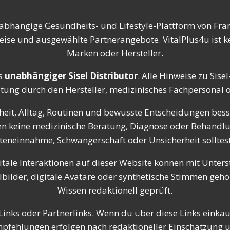
nabhängige Gesundheits- und Lifestyle-Plattform von Fran
eise und ausgewählte Partnerangebote. VitalPlus4u ist ke
Marken oder Hersteller.
s
unabhängiger Sisel Distributor
. Alle Hinweise zu Sis
atung durch den Hersteller, medizinisches Fachpersonal od
eit, Alltag, Routinen und bewusste Entscheidungen besse
tzen keine medizinische Beratung, Diagnose oder Behandl
einnahme, Schwangerschaft oder Unsicherheit solltest 
itale Interaktionen auf dieser Website können mit Unterst
ilder, digitale Avatare oder synthetische Stimmen gehör
Wissen redaktionell geprüft.
inks oder Partnerlinks. Wenn du über diese Links einkaufs
Empfehlungen erfolgen nach redaktioneller Einschätzung 