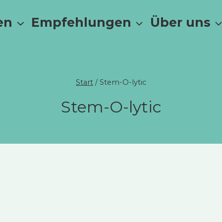
en
Empfehlungen
Über uns
Start
/
Stem-O-lytic
Stem-O-lytic