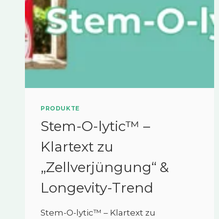
PRODUKTE
Stem-O-lytic™ –
Klartext zu
„Zellverjüngung“ &
Longevity-Trend
Stem-O-lytic™ – Klartext zu