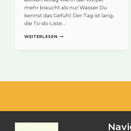
mehr braucht als nur Wasser Du
kennst das Gefühl: Der Tag ist lang,
die To-do-Liste…
SISELSPORT™
WEITERLESEN
PRE-
WORKOUT
–
ENERGIE
&
FOKUS
VOR
BEWEGUNG
Navi