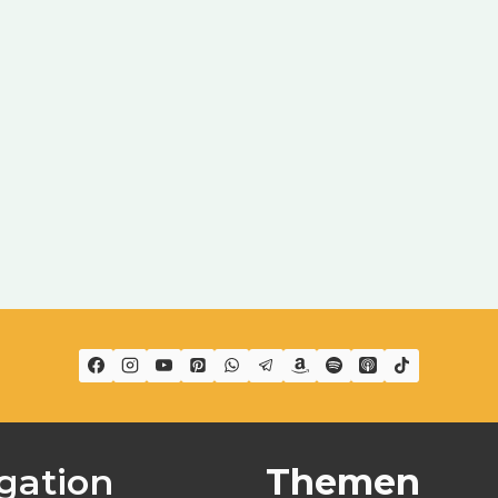
gation
Themen