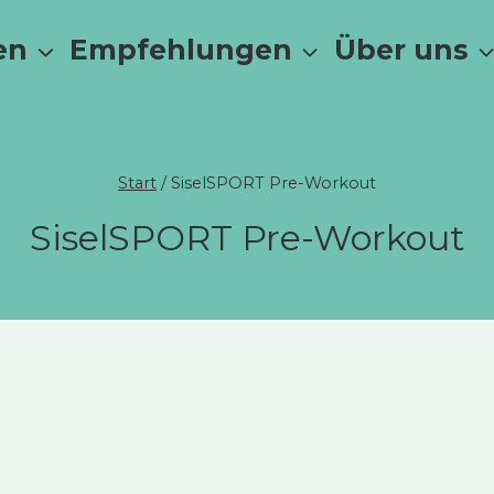
en
Empfehlungen
Über uns
Start
/
SiselSPORT Pre-Workout
SiselSPORT Pre-Workout