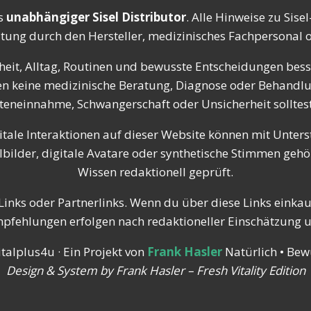
s
unabhängiger Sisel Distributor
. Alle Hinweise zu Sis
atung durch den Hersteller, medizinisches Fachpersonal od
eit, Alltag, Routinen und bewusste Entscheidungen besse
tzen keine medizinische Beratung, Diagnose oder Behandl
einnahme, Schwangerschaft oder Unsicherheit solltest 
itale Interaktionen auf dieser Website können mit Unterst
ilder, digitale Avatare oder synthetische Stimmen gehör
Wissen redaktionell geprüft.
inks oder Partnerlinks. Wenn du über diese Links einkaufs
Empfehlungen erfolgen nach redaktioneller Einschätzung 
talplus4u · Ein Projekt von
Frank Hasler
Natürlich • Bewu
Design & System by Frank Hasler – Fresh Vitality Edition