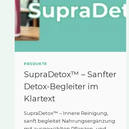
PRODUKTE
SupraDetox™ – Sanfter
Detox-Begleiter im
Klartext
SupraDetox™ – Innere Reinigung,
sanft begleitet Nahrungsergänzung
mit ausgewählten Pflanzen- und