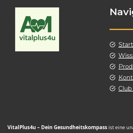
Navi
Star
Wiss
Prod
Kont
Club
VitalPlus4u – Dein Gesundheitskompass
ist eine u