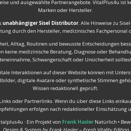
eise und ausgewählte Partnerangebote. VitalPlus4u ist ke
Marken oder Hersteller.
s
unabhängiger Sisel Distributor
. Alle Hinweise zu Sis
atung durch den Hersteller, medizinisches Fachpersonal od
eit, Alltag, Routinen und bewusste Entscheidungen besse
tzen keine medizinische Beratung, Diagnose oder Behandl
einnahme, Schwangerschaft oder Unsicherheit solltest 
itale Interaktionen auf dieser Website können mit Unterst
ilder, digitale Avatare oder synthetische Stimmen gehör
Wissen redaktionell geprüft.
inks oder Partnerlinks. Wenn du über diese Links einkaufs
Empfehlungen erfolgen nach redaktioneller Einschätzung 
talplus4u · Ein Projekt von
Frank Hasler
Natürlich • Bewu
Design & System by Frank Hasler – Fresh Vitality Edition