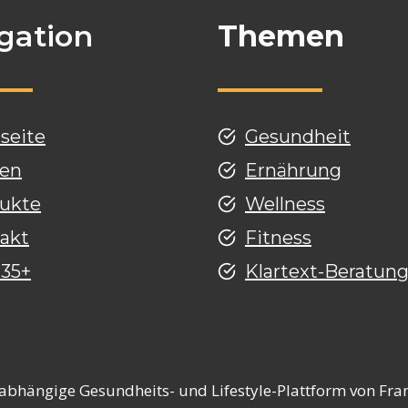
gation
Themen
tseite
Gesundheit
en
Ernährung
ukte
Wellness
akt
Fitness
 35+
Klartext-Beratun
nabhängige Gesundheits- und Lifestyle-Plattform von Fran