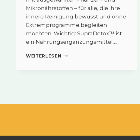
Mikronährstoffen – für alle, die ihre
innere Reinigung bewusst und ohne
Extremprogramme begleiten
möchten. Wichtig: SupraDetox™ ist
ein Nahrungsergänzungsmittel….
SUPRADETOX™
WEITERLESEN
–
SANFTER
DETOX-
BEGLEITER
IM
KLARTEXT