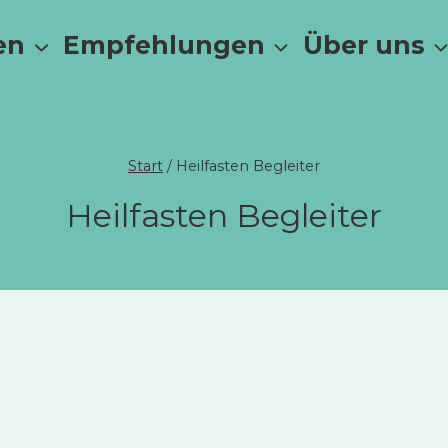
en
Empfehlungen
Über uns
Start
/
Heilfasten Begleiter
Heilfasten Begleiter