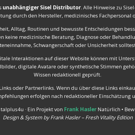
s
unabhängiger Sisel Distributor
. Alle Hinweise zu Sis
atung durch den Hersteller, medizinisches Fachpersonal od
eit, Alltag, Routinen und bewusste Entscheidungen besse
tzen keine medizinische Beratung, Diagnose oder Behandl
einnahme, Schwangerschaft oder Unsicherheit solltest 
itale Interaktionen auf dieser Website können mit Unterst
ilder, digitale Avatare oder synthetische Stimmen gehör
Wissen redaktionell geprüft.
inks oder Partnerlinks. Wenn du über diese Links einkaufs
Empfehlungen erfolgen nach redaktioneller Einschätzung 
talplus4u · Ein Projekt von
Frank Hasler
Natürlich • Bewu
Design & System by Frank Hasler – Fresh Vitality Edition