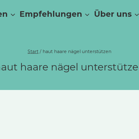
en
Empfehlungen
Über uns
Start
/
haut haare nägel unterstützen
aut haare nägel unterstütz