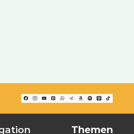
gation
Themen