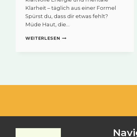
Klarheit – täglich aus einer Formel
Spürst du, dass dir etwas fehlt?
Müde Haut, die…
COLLAGEN
WEITERLESEN
B3™
–
SCHÖNHEIT,
KÖRPER
&
GEIST
IM
EINKLANG
Navi