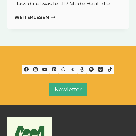
dass dir etwas fehlt? Müde Haut, die…
COLLAGEN
WEITERLESEN
B3™
–
SCHÖNHEIT,
KÖRPER
&
GEIST
IM
EINKLANG
Newletter