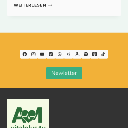
SISELGUT
WEITERLESEN
PRE
&
PROBIOTIC
–
NATÜRLICHES
GLEICHGEWICHT
FÜR
DEINE
DARMGESUNDHEIT
Newletter