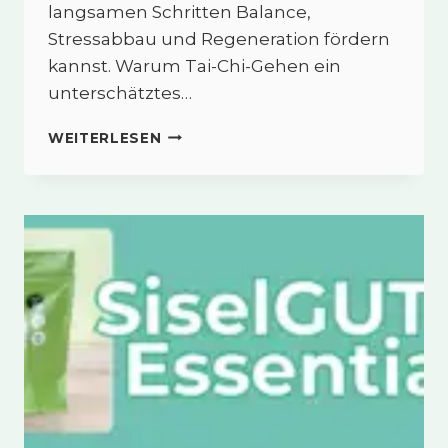
langsamen Schritten Balance,
Stressabbau und Regeneration fördern
kannst. Warum Tai-Chi-Gehen ein
unterschätztes…
TAI-
WEITERLESEN
CHI-
GEHEN:
SANFTE
BEWEGUNG
FÜR
MEHR
BALANCE
&
REGENERATION