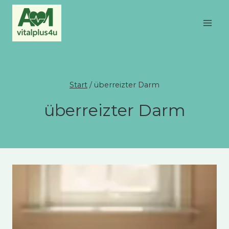
Zum
Inhalt
springen
Start
/
überreizter Darm
überreizter Darm