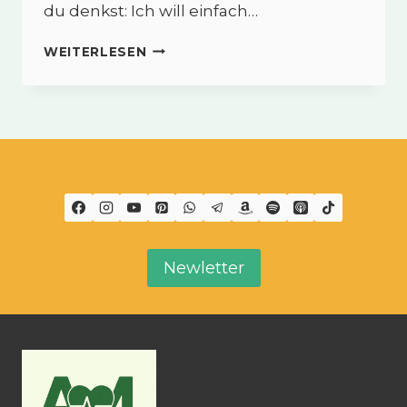
du denkst: Ich will einfach…
DARMKUR
WEITERLESEN
BEI
REIZDARM
–
WARUM
WENIGER
OFT
MEHR
IST
Newletter