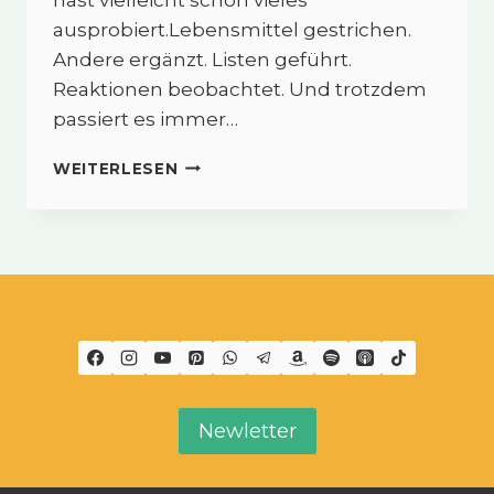
ausprobiert.Lebensmittel gestrichen.
Andere ergänzt. Listen geführt.
Reaktionen beobachtet. Und trotzdem
passiert es immer…
REIZDARM
WEITERLESEN
UND
ESSEN
–
WARUM
TIMING
OFT
WICHTIGER
IST
ALS
DAS
LEBENSMITTEL
Newletter