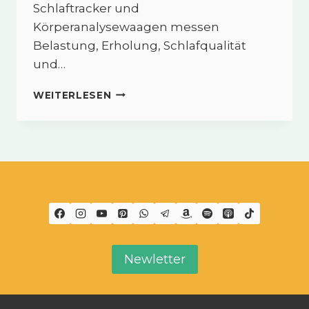
Schlaftracker und
Körperanalysewaagen messen
Belastung, Erholung, Schlafqualität
und…
SMART
WEITERLESEN
FITNESS
–
WIE
TECHNIK
DIR
HILFT,
DICH
NICHT
ZU
ÜBERLASTEN
Newletter