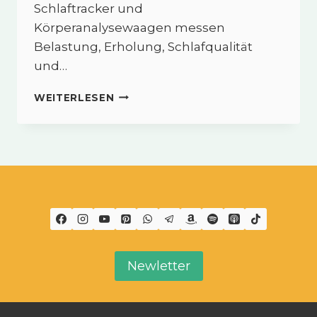
Schlaftracker und
Körperanalysewaagen messen
Belastung, Erholung, Schlafqualität
und…
SMART
WEITERLESEN
FITNESS
–
WIE
TECHNIK
DIR
HILFT,
DICH
NICHT
ZU
ÜBERLASTEN
Newletter