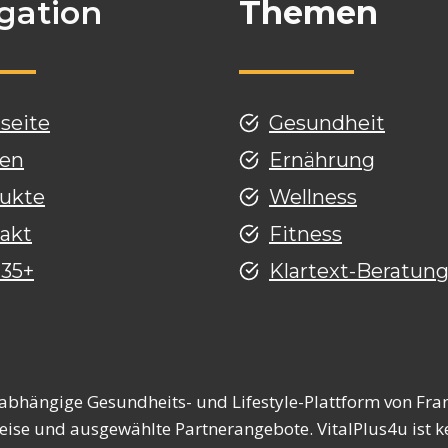
gation
Themen
tseite
Gesundheit
en
Ernährung
ukte
Wellness
akt
Fitness
 35+
Klartext-Beratun
nabhängige Gesundheits- und Lifestyle-Plattform von Fran
eise und ausgewählte Partnerangebote. VitalPlus4u ist ke