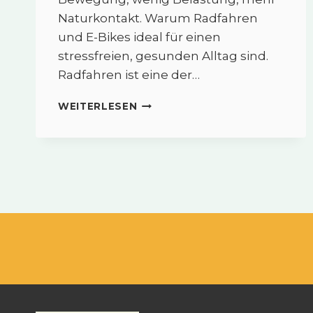
Naturkontakt. Warum Radfahren
und E-Bikes ideal für einen
stressfreien, gesunden Alltag sind.
Radfahren ist eine der…
NATÜRLICH
WEITERLESEN
MOBIL:
RADFAHREN
&
E-
BIKE
2025
–
LEICHT
BEWEGEN