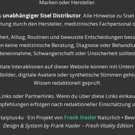
Marken oder Hersteller.
s
unabhängiger Sisel Distributor
. Alle Hinweise zu Sis
atung durch den Hersteller, medizinisches Fachpersonal od
eit, Alltag, Routinen und bewusste Entscheidungen besse
tzen keine medizinische Beratung, Diagnose oder Behandl
einnahme, Schwangerschaft oder Unsicherheit solltest 
itale Interaktionen auf dieser Website können mit Unterst
ilder, digitale Avatare oder synthetische Stimmen gehör
Wissen redaktionell geprüft.
inks oder Partnerlinks. Wenn du über diese Links einkaufs
Empfehlungen erfolgen nach redaktioneller Einschätzung 
talplus4u · Ein Projekt von
Frank Hasler
Natürlich • Bewu
Design & System by Frank Hasler – Fresh Vitality Edition