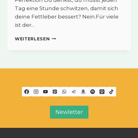
Tag eine Stunde schwitzen, damit sich
deine Fettleber bessert? Nein.Für viele
ist der…
BEWEGUNG
WEITERLESEN
BEI
FETTLEBER:
WARUM
150
MINUTEN
PRO
WOCHE
MEHR
BRINGEN
ALS
PERFEKTION
Newletter