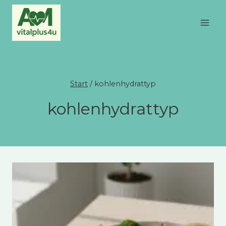
Zum
Inhalt
springen
Start
/
kohlenhydrattyp
kohlenhydrattyp