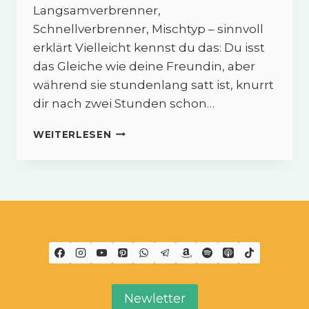
Langsamverbrenner,
Schnellverbrenner, Mischtyp – sinnvoll
erklärt Vielleicht kennst du das: Du isst
das Gleiche wie deine Freundin, aber
während sie stundenlang satt ist, knurrt
dir nach zwei Stunden schon…
STOFFWECHSEL-
WEITERLESEN
VERBRENNUNGSTYPEN
EINFACH
ERKLÄRT:
LANGSAM-,
SCHNELL-
&
MISCHTYP
Newletter