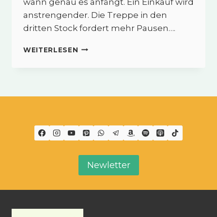
wann genau es anfängt. Ein Einkauf wird
anstrengender. Die Treppe in den
dritten Stock fordert mehr Pausen….
WARUM
WEITERLESEN
MUSKELKRAFT
DER
SCHLÜSSEL
FÜR
LANGFRISTIGE
SELBSTSTÄNDIGKEIT
IST
Newletter