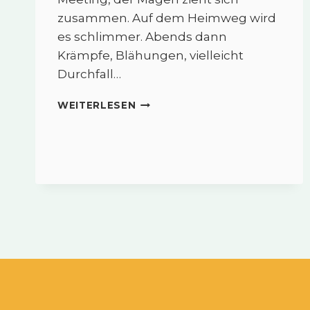
zusammen. Auf dem Heimweg wird
es schlimmer. Abends dann
Krämpfe, Blähungen, vielleicht
Durchfall…
REIZDARM
WEITERLESEN
UND
STRESS
–
WARUM
DER
BAUCH
NICHT
ABSCHALTET