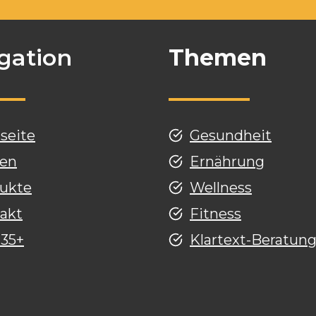
gation
Themen
tseite
Gesundheit
en
Ernährung
ukte
Wellness
akt
Fitness
 35+
Klartext-Beratun