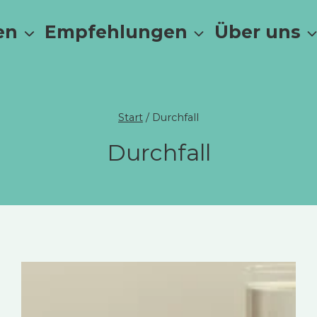
en
Empfehlungen
Über uns
Start
/
Durchfall
Durchfall