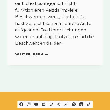
einfache Lösungen oft nicht
funktionieren Reizdarm: viele
Beschwerden, wenig Klarheit Du
hast vielleicht schon mehrere Ärzte
aufgesucht.Die Untersuchungen
waren unauffällig. Trotzdem sind die
Beschwerden da: der…
REIZDARM
WEITERLESEN
VERSTEHEN
–
WARUM
EINFACHE
LÖSUNGEN
OFT
NICHT
FUNKTIONIEREN