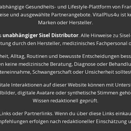
nabhängige Gesundheits- und Lifestyle-Plattform von Fran
eise und ausgewählte Partnerangebote. VitalPlus4u ist ke
Marken oder Hersteller.
s
unabhängiger Sisel Distributor
. Alle Hinweise zu Sis
atung durch den Hersteller, medizinisches Fachpersonal od
eit, Alltag, Routinen und bewusste Entscheidungen besse
tzen keine medizinische Beratung, Diagnose oder Behandl
einnahme, Schwangerschaft oder Unsicherheit solltest 
itale Interaktionen auf dieser Website können mit Unterst
ilder, digitale Avatare oder synthetische Stimmen gehör
Wissen redaktionell geprüft.
inks oder Partnerlinks. Wenn du über diese Links einkaufs
Empfehlungen erfolgen nach redaktioneller Einschätzung 