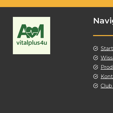
Navi
Star
Wiss
Prod
Kont
Club