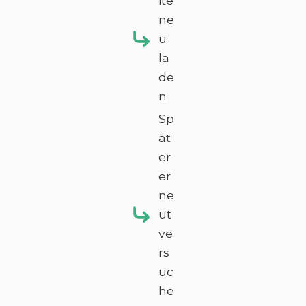
ite
ne
u
la
de
n
Sp
ät
er
er
ne
ut
ve
rs
uc
he