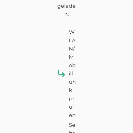
gelade
n.
W
LA
N/
M
ob
ilf
un
k
pr
üf
en
Se