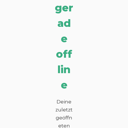
ger
ad
e
off
lin
e
Deine
zuletzt
geöffn
eten