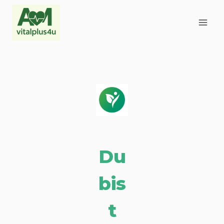
Zum
Inhalt
springen
Du
bis
t